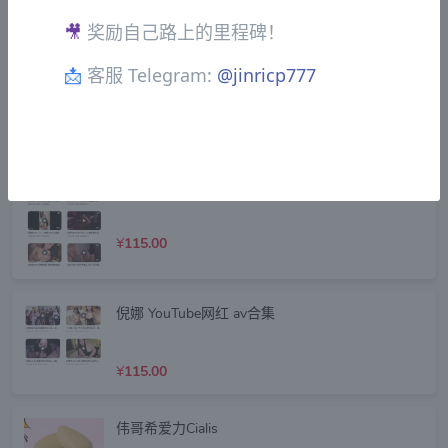
¥
95.00
🎥
奖励自己路上的里程碑！
韩国直播pandatv账号
📩
客服 Telegram:
@jinricp777
¥
75.00
狠台北 全套
¥
115.00
倪娜 YouTube网红 av合集
¥
115.00
伟哥希爱力Cialis